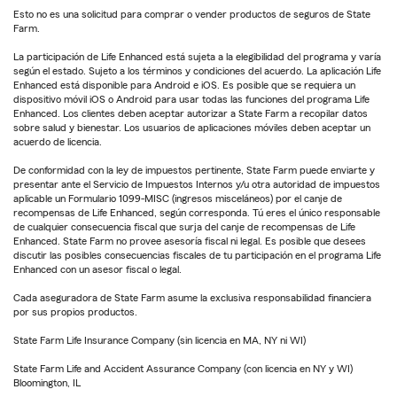
Esto no es una solicitud para comprar o vender productos de seguros de State
Farm.
La participación de Life Enhanced está sujeta a la elegibilidad del programa y varía
según el estado. Sujeto a los términos y condiciones del acuerdo. La aplicación Life
Enhanced está disponible para Android e iOS. Es posible que se requiera un
dispositivo móvil iOS o Android para usar todas las funciones del programa Life
Enhanced. Los clientes deben aceptar autorizar a State Farm a recopilar datos
sobre salud y bienestar. Los usuarios de aplicaciones móviles deben aceptar un
acuerdo de licencia.
De conformidad con la ley de impuestos pertinente, State Farm puede enviarte y
presentar ante el Servicio de Impuestos Internos y/u otra autoridad de impuestos
aplicable un Formulario 1099-MISC (ingresos misceláneos) por el canje de
recompensas de Life Enhanced, según corresponda. Tú eres el único responsable
de cualquier consecuencia fiscal que surja del canje de recompensas de Life
Enhanced. State Farm no provee asesoría fiscal ni legal. Es posible que desees
discutir las posibles consecuencias fiscales de tu participación en el programa Life
Enhanced con un asesor fiscal o legal.
Cada aseguradora de State Farm asume la exclusiva responsabilidad financiera
por sus propios productos.
State Farm Life Insurance Company (sin licencia en MA, NY ni WI)
State Farm Life and Accident Assurance Company (con licencia en NY y WI)
Bloomington, IL