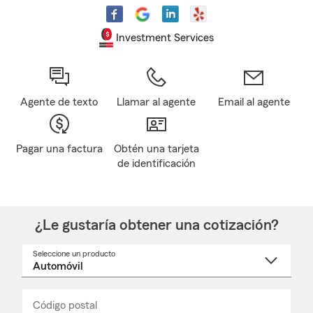
Investment Services
Agente de texto
Llamar al agente
Email al agente
Pagar una factura
Obtén una tarjeta
de identificación
¿Le gustaría obtener una cotización?
Seleccione un producto
Seleccione
un
nombre
de
producto
del
Código postal
Ingresa
Ingresa
_____
menú