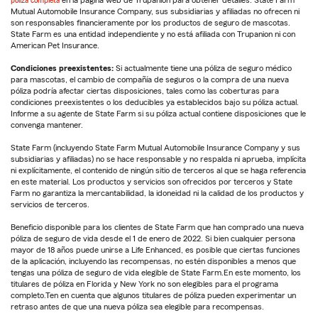
Mutual Automobile Insurance Company, sus subsidiarias y afiliadas no ofrecen ni
son responsables financieramente por los productos de seguro de mascotas.
State Farm es una entidad independiente y no está afiliada con Trupanion ni con
American Pet Insurance.
Condiciones preexistentes:
Si actualmente tiene una póliza de seguro médico
para mascotas, el cambio de compañía de seguros o la compra de una nueva
póliza podría afectar ciertas disposiciones, tales como las coberturas para
condiciones preexistentes o los deducibles ya establecidos bajo su póliza actual.
Informe a su agente de State Farm si su póliza actual contiene disposiciones que le
convenga mantener.
State Farm (incluyendo State Farm Mutual Automobile Insurance Company y sus
subsidiarias y afiliadas) no se hace responsable y no respalda ni aprueba, implícita
ni explícitamente, el contenido de ningún sitio de terceros al que se haga referencia
en este material. Los productos y servicios son ofrecidos por terceros y State
Farm no garantiza la mercantabilidad, la idoneidad ni la calidad de los productos y
servicios de terceros.
Beneficio disponible para los clientes de State Farm que han comprado una nueva
póliza de seguro de vida desde el 1 de enero de 2022. Si bien cualquier persona
mayor de 18 años puede unirse a Life Enhanced, es posible que ciertas funciones
de la aplicación, incluyendo las recompensas, no estén disponibles a menos que
tengas una póliza de seguro de vida elegible de State Farm.En este momento, los
titulares de póliza en Florida y New York no son elegibles para el programa
completo.Ten en cuenta que algunos titulares de póliza pueden experimentar un
retraso antes de que una nueva póliza sea elegible para recompensas.