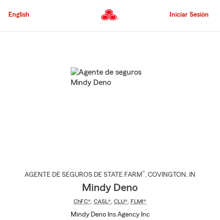
Pasar
al
English
Iniciar Sesión
contenido
principal
Comienzo
del
contenido
principal
®
AGENTE DE SEGUROS DE STATE FARM
,
COVINGTON
, IN
Mindy Deno
ChFC®
,
CASL®
,
CLU®
,
FLMI®
Mindy Deno Ins Agency Inc