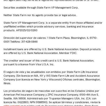
Securities available through State Farm VP Management Corp.
Neither State Farm nor its agents provide tax or legal advice.
State Farm VP Management Corp. is a separate entity from those affiliated and/or
unaffiliated entities which provide advisory services, banking and insurance
products. AP2025/02/0260
Dirección del supervisor de valores: 1 State Farm Plaza, Bloomington, IL 61710-
0001 Teléfono: 317-428-0846
Installment loans are offered by U.S. Bank National Association. Deposit products
are offered by U.S. Bank National Association. Member FDIC.
The creditor and issuer of this credit card is U.S. Bank National Association,
pursuant to a license from Visa U.S.A. Inc.
El seguro de vida y las anualidades son emitidos por State Farm Life Insurance
Company. (Sin licencia en MA, NY y WI) State Farm Life and Accident Assurance
Company (con licencia en New York y Wisconsin) Oficinas centrales, Bloomington,
Illinois.
Los productos de seguro de mascotas son suscritos en los Estados Unidos por
American Pet Insurance Company y ZPIC Insurance Company, 6100-4th Ave S,
Seattle, WA 98108. Administrado por Trupanion Managers USA, Inc. (CA: con
licencia No. 0G22803, NPN 9588590). Se aplican términos y condiciones, revise la
póliza completa
en la página web de Trupanion para obtener detalles. State Farm