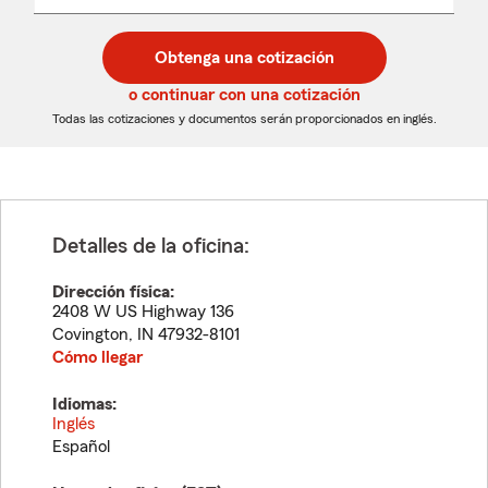
un
un
desplegable
código
código
postal
postal
Obtenga una cotización
de
de
5
5
o continuar con una cotización
dígitos
dígitos
Todas las cotizaciones y documentos serán proporcionados en inglés.
Detalles de la oficina:
Dirección física:
2408 W US Highway 136
Covington
,
IN
47932-8101
Cómo llegar
Idiomas:
Inglés
Español